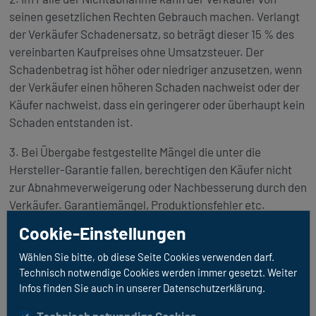
seinen gesetzlichen Rechten Gebrauch machen. Verlangt
der Verkäufer Schadenersatz, so beträgt dieser 15 % des
vereinbarten Kaufpreises ohne Umsatzsteuer. Der
Schadenbetrag ist höher oder niedriger anzusetzen, wenn
der Verkäufer einen höheren Schaden nachweist oder der
Käufer nachweist, dass ein geringerer oder überhaupt kein
Schaden entstanden ist.
3. Bei Übergabe festgestellte Mängel die unter die
Hersteller-Garantie fallen, berechtigen den Käufer nicht
zur Abnahmeverweigerung oder Nachbesserung durch den
Verkäufer. Garantiemängel, Produktionsfehler etc.
müssen ausschließlich beim jeweiligen Hersteller
Cookie-Einstellungen
angemeldet werden. Der Verkäufer ist nicht verpflichtet
und auch nicht berechtigt im Kundenauftrag
Wählen Sie bitte, ob diese Seite Cookies verwenden darf.
Technisch notwendige Cookies werden immer gesetzt. Weiter
Garantieansprüche beim Hersteller anzumelden und zu
Infos finden Sie auch in unserer Datenschutzerklärung.
beheben. Es gelten die Garantiebedingungen des
jeweiligen Herstellers. Der Verkäufer gibt keinerlei