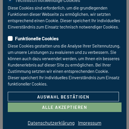
Technisch notwendige Cookies
zusätzlichen Garantien ab.
Diese Cookies sind erforderlich, um die grundlegenden
Funktionen dieser Webseite zu ermöglichen, wir setzten
VII. Eigentumsvorbehalt
entsprechend einen Cookie. Dieser speichert Ihr individuelles
Einverständnis zum Einsatz technisch notwendiger Cookies.
1. Der Kaufgegenstand bleibt bis zum Ausgleich der dem
Verkäufer aufgrund des Kaufvertrages zustehenden
Funktionelle Cookies
Forderungen Eigentum des Verkäufers.
Diese Cookies gestatten uns die Analyse Ihrer Seitennutzung,
um unsere Leistungen zu evaluieren und zu verbessern. Sie
2. Ist der Käufer eine juristische Person des öffentlichen
können auch dazu verwendet werden, um Ihnen ein besseres
Rechts, ein öffentlich-rechtliches Sondervermögen oder
Kundenerlebnis auf dieser Site zu ermöglichen. Bei Ihrer
ein Unternehmer, der bei Abschluss des Kaufvertrages in
Zustimmung setzten wir einen entsprechenden Cookie.
Ausübung seiner gewerblichen oder selbständigen
Dieser speichert Ihr individuelles Einverständnis zum Einsatz
beruflichen Tätigkeit handelt, bleibt der
funktioneller Cookies.
Eigentumsvorbehalt auch bestehen für Forderungen des
AUSWAHL BESTÄTIGEN
Verkäufers gegen den Käufer aus der laufenden
Geschäftsbeziehung bis zum Ausgleich von im
ALLE AKZEPTIEREN
Zusammenhang mit dem Kauf zustehenden Forderungen.
Datenschutzerklärung
Impressum
3. Der Käufer darf während der Dauer des