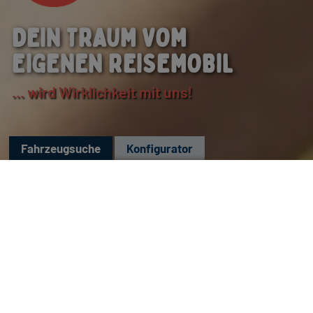
FÜRS ABENTEUER
...erlebe die individuellen Momente
FAHRZEUGANGEBOTE
Fahrzeugsuche
Konfigurator
JETZT SUCHEN