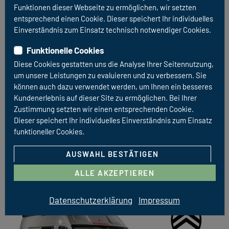
Funktionen dieser Webseite zu ermöglichen, wir setzten
entsprechend einen Cookie. Dieser speichert Ihr individuelles
Einverständnis zum Einsatz technisch notwendiger Cookies.
URBAN STANDARD
CROSSCAMP EXPLR
Funktionelle Cookies
Diese Cookies gestatten uns die Analyse Ihrer Seitennutzung,
CROSSCAMP inkl. Aufstelldach 2,0 HDI 144 PS inkl.
um unsere Leistungen zu evaluieren und zu verbessern. Sie
herausnehmbarer Küche (Gaskocher, Kühlbox etc.)
können auch dazu verwendet werden, um Ihnen ein besseres
Klimaautomatik, Standheizung, Rückfahrkamera,
Kundenerlebnis auf dieser Site zu ermöglichen. Bei Ihrer
Tempomat und Markise
Zustimmung setzten wir einen entsprechenden Cookie.
Dieser speichert Ihr individuelles Einverständnis zum Einsatz
funktioneller Cookies.
FAHRZEUGDETAILS
AUSWAHL BESTÄTIGEN
ALLE AKZEPTIEREN
Datenschutzerklärung
Impressum