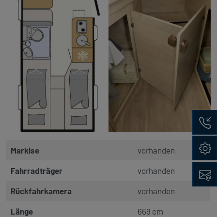
Rückru
Konfig
Markise
vorhanden
Kontak
Fahrradträger
vorhanden
Rückfahrkamera
vorhanden
Länge
669 cm