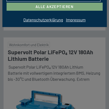
UVP 1990 EUR
ALLE AKZEPTIEREN
TERMIN VEREINBAREN
Datenschutzerklärung
Impressum
RÜCKRUF-SERVICE
Wohnkomfort und Elektrik
Supervolt Polar LiFePO₄ 12V 180Ah
Lithium Batterie
Supervolt Polar LiFePO₄ 12V 180Ah Lithium
Batterie mit vollwertigem integriertem BMS, Heizung
bis -30°C und Bluetooth Überwachung. Extrem
zyklenfest mit über 3000 Zyklen bei 90%
Entladungstiefe (DoD). Maße (LxBxH) 353 x 175 x 190
mm Unser Komplettpaket Die Vorteile im Überblick:
❄️ Polar-Vorteil: Sicheres Laden bis −30 °C dank