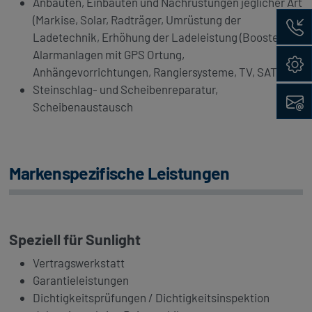
Anbauten, Einbauten und Nachrüstungen jeglicher Art
Rückru
(Markise, Solar, Radträger, Umrüstung der
Ladetechnik, Erhöhung der Ladeleistung (Booster) ,
Alarmanlagen mit GPS Ortung,
Konfig
Anhängevorrichtungen, Rangiersysteme, TV, SAT, …)
Steinschlag- und Scheibenreparatur,
Kontak
Scheibenaustausch
Markenspezifische Leistungen
Speziell für
Sunlight
Vertragswerkstatt
Garantieleistungen
Dichtigkeitsprüfungen / Dichtigkeitsinspektion