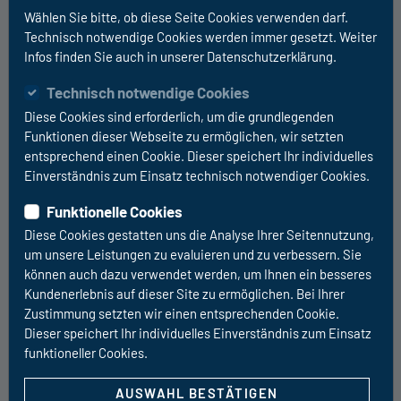
Infotainer-System mit
Wählen Sie bitte, ob diese Seite Cookies verwenden darf.
Rückfahrkamera
Technisch notwendige Cookies werden immer gesetzt. Weiter
Unser Multimedia-Paket bietet dir modernes
Infos finden Sie auch in unserer Datenschutzerklärung.
Infotainment, Sicherheit und Komfort in deinem
Technisch notwendige Cookies
Reisemobil. Der Infotainer Zenec Z-E3771 mit der für
Diese Cookies sind erforderlich, um die grundlegenden
Ihr Fahrzeug passenden Rückfahrkamera
Funktionen dieser Webseite zu ermöglichen, wir setzten
(Kastenwagen oder Reisemobil) bietet Ihnen die
entsprechend einen Cookie. Dieser speichert Ihr individuelles
Möglichkeit sich durch Kabelverbung und Apple
Einverständnis zum Einsatz technisch notwendiger Cookies.
CarPlay navigieren zu lassen. Die angezeigte
Funktionelle Cookies
Rückfahrkamera, die beim einlegen des
Rückwärtsgang automatisch aktiviert wird, bietet
Diese Cookies gestatten uns die Analyse Ihrer Seitennutzung,
um unsere Leistungen zu evaluieren und zu verbessern. Sie
Übersicht bei Rangieren und […]
können auch dazu verwendet werden, um Ihnen ein besseres
Kundenerlebnis auf dieser Site zu ermöglichen. Bei Ihrer
Zustimmung setzten wir einen entsprechenden Cookie.
Dieser speichert Ihr individuelles Einverständnis zum Einsatz
Angebot (inkl. Einbau) ab
funktioneller Cookies.
1690 EUR
Sie sparen 300 EUR
AUSWAHL BESTÄTIGEN