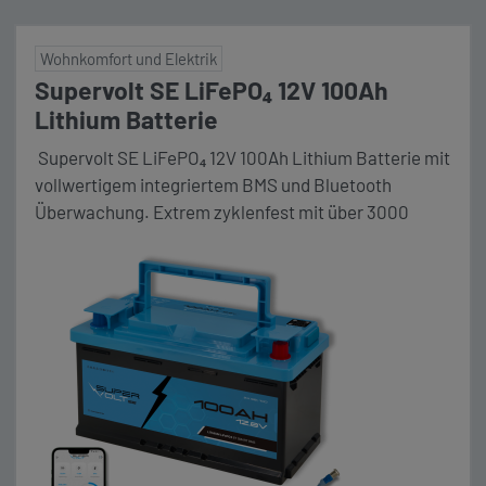
Wohnkomfort und Elektrik
Supervolt SE LiFePO₄ 12V 100Ah
Lithium Batterie
Supervolt SE LiFePO₄ 12V 100Ah Lithium Batterie mit
vollwertigem integriertem BMS und Bluetooth
Überwachung. Extrem zyklenfest mit über 3000
Zyklen bei 90% Entladungstiefe (DoD). Maße (LxBxH)
353 x 175 x 190 mm Unser Komplettpaket Die Vorteile
im Überblick: 💪 Konstante Power: 160 A
Dauerstrom (≈ 2 kW) und 250 A Spitzenstrom – ideal
für Wechselrichter, Kaffeemaschinen und andere
starke Verbraucher. Preishinweis: Aufgrund der […]