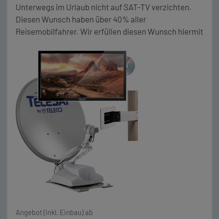
Unterwegs im Urlaub nicht auf SAT-TV verzichten.
Diesen Wunsch haben über 40% aller
Reisemobilfahrer. Wir erfüllen diesen Wunsch hiermit
explizit für dein Wohnmobil. Die speziell für mobiles
Reisen entwickelte vollautomatische SAT Anlage
TELECO Telesat BT 65 Smart, erfüllt diese speziellen
Anforderungen. Sie richtet sich vollautomatisch aus
und verfügt über Bluetooth und eine entsprechende
Update Funktion, […]
Angebot (inkl. Einbau) ab