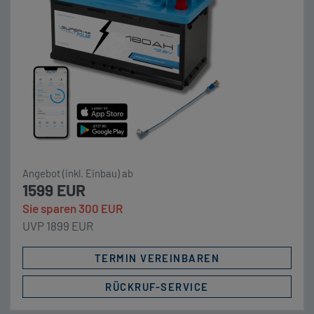
integrierter Heizung.💪 Konstante Power: 160 A
Dauerstrom und 250 A Peak – genug für
Wechselrichter, Kaffeemaschinen, Klimaanlagen.
Preishinweis: Aufgrund der […]
Angebot (inkl. Einbau) ab
1599 EUR
Sie sparen 300 EUR
UVP 1899 EUR
TERMIN VEREINBAREN
RÜCKRUF-SERVICE