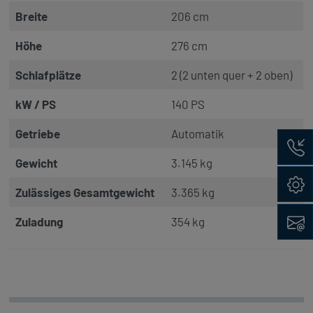
Breite
206 cm
Höhe
276 cm
Schlafplätze
2 (2 unten quer + 2 oben)
kW / PS
140 PS
Getriebe
Automatik
Rückru
Gewicht
3.145 kg
Konfig
Zulässiges Gesamtgewicht
3.365 kg
Kontak
Zuladung
354 kg