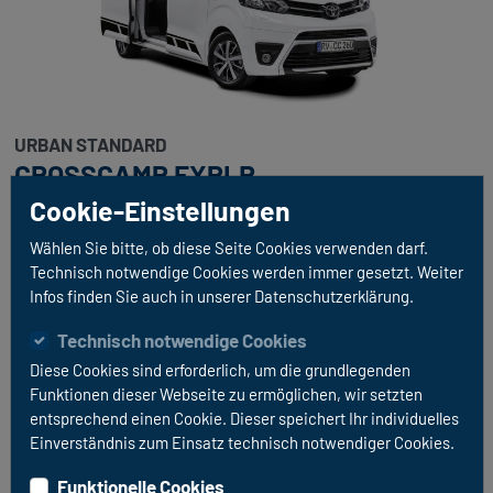
URBAN STANDARD
CROSSCAMP EXPLR
Cookie-Einstellungen
CROSSCAMP inkl. Aufstelldach 2,0 HDI 144 PS inkl.
herausnehmbarer Küche (Gaskocher, Kühlbox etc.)
Wählen Sie bitte, ob diese Seite Cookies verwenden darf.
Klimaautomatik, Standheizung, Rückfahrkamera,
Technisch notwendige Cookies werden immer gesetzt. Weiter
Tempomat und Markise
Infos finden Sie auch in unserer Datenschutzerklärung.
Technisch notwendige Cookies
FAHRZEUGDETAILS
Diese Cookies sind erforderlich, um die grundlegenden
Funktionen dieser Webseite zu ermöglichen, wir setzten
entsprechend einen Cookie. Dieser speichert Ihr individuelles
Einverständnis zum Einsatz technisch notwendiger Cookies.
Funktionelle Cookies