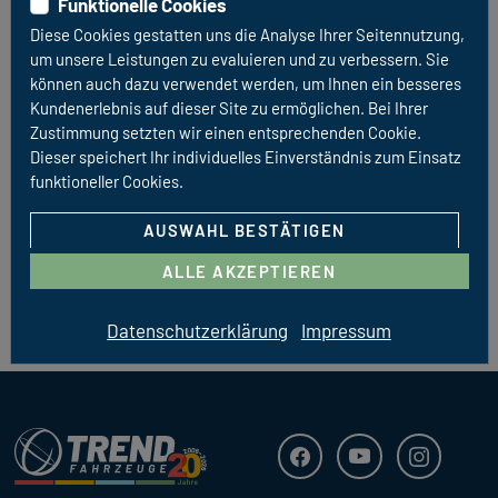
Funktionelle Cookies
Bearbeitung von Kundenanfragen
Diese Cookies gestatten uns die Analyse Ihrer Seitennutzung,
Wahrnehmung von Besichtigungsterminen
um unsere Leistungen zu evaluieren und zu verbessern. Sie
Verkauf Ihres Fahrzeuges in Ihrem Auftrag mit
können auch dazu verwendet werden, um Ihnen ein besseres
Vertragsgestaltung und Abwicklung
Kundenerlebnis auf dieser Site zu ermöglichen. Bei Ihrer
Zustimmung setzten wir einen entsprechenden Cookie.
Dieser speichert Ihr individuelles Einverständnis zum Einsatz
funktioneller Cookies.
KONTAKTIEREN SIE UNS UM MEHR ZU
ERFAHREN
AUSWAHL BESTÄTIGEN
ALLE AKZEPTIEREN
Datenschutzerklärung
Impressum
Trend Fahrzeuge
Facebook
Youtube
Instagra