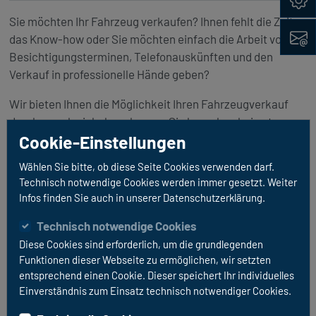
Sie möchten Ihr Fahrzeug verkaufen? Ihnen fehlt die Zeit,
Kontak
das Know-how oder Sie möchten einfach die Arbeit von
Besichtigungsterminen, Telefonauskünften und den
Verkauf in professionelle Hände geben?
Wir bieten Ihnen die Möglichkeit Ihren Fahrzeugverkauf
durch uns abwickeln zu lassen. Sie brauchen keine teure
Cookie-Einstellungen
Inzahlungnahme in Kauf zu nehmen und haben trotzdem
keine Arbeit mit dem Verkauf und den anfallenden
Wählen Sie bitte, ob diese Seite Cookies verwenden darf.
Besichtigungen. Wir leisten folgende Arbeiten für den
Technisch notwendige Cookies werden immer gesetzt. Weiter
erfolgreichen Verkauf Ihres Wagens:
Infos finden Sie auch in unserer Datenschutzerklärung.
Professionelle Reinigung Ihres Fahrzeuges innen und
Technisch notwendige Cookies
außen (gg. Aufpreis)
Diese Cookies sind erforderlich, um die grundlegenden
Fotoshooting für die richtige Präsentation des
Funktionen dieser Webseite zu ermöglichen, wir setzten
Wagens im Internet inkl. 360° Aufnahmen
entsprechend einen Cookie. Dieser speichert Ihr individuelles
Einverständnis zum Einsatz technisch notwendiger Cookies.
Inserat Ihres Fahrzeuges in gängigen Online-Börsen (1
Monat kostenfrei)