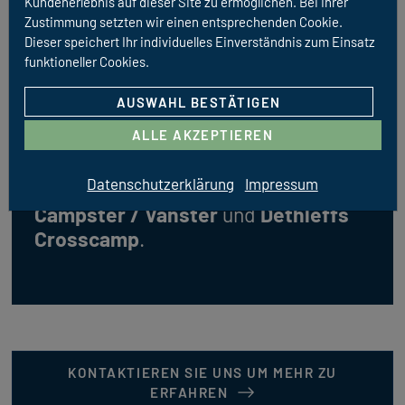
Kundenerlebnis auf dieser Site zu ermöglichen. Bei Ihrer
Zustimmung setzten wir einen entsprechenden Cookie.
Dieser speichert Ihr individuelles Einverständnis zum Einsatz
funktioneller Cookies.
AUSWAHL BESTÄTIGEN
ALLE AKZEPTIEREN
Wir liefern Ihnen die zugelassene
Datenschutzerklärung
Impressum
Bereifung und Felgen für Ihren
Pössl
Campster / Vanster
und
Dethleffs
Crosscamp
.
KONTAKTIEREN SIE UNS UM MEHR ZU
ERFAHREN