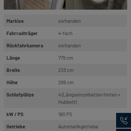
Markise
vorhanden
Fahrradträger
4-fach
Rückfahrkamera
vorhanden
Länge
779 cm
Breite
233 cm
Höhe
299 cm
Schlafplätze
4 (Längseinzelbetten hinten +
Hubbett)
kW / PS
180 PS
Rückru
Getriebe
Automatikgetriebe