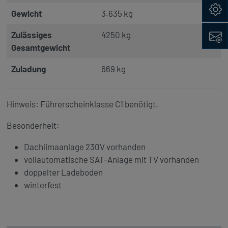
Konfig
Gewicht
3.635 kg
Kontak
Zulässiges
4250 kg
Gesamtgewicht
Zuladung
669 kg
Hinweis: Führerscheinklasse C1 benötigt.
Besonderheit:
Dachlimaanlage 230V vorhanden
vollautomatische SAT-Anlage mit TV vorhanden
doppelter Ladeboden
winterfest