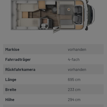
Markise
vorhanden
Fahrradträger
4-fach
Rückfahrkamera
vorhanden
Länge
695 cm
Breite
233 cm
Höhe
294 cm