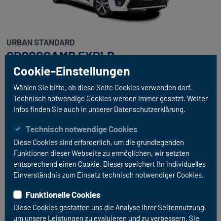
URBAN STANDARD
CROSSCAMP EXPLR
Cookie-Einstellungen
CROSSCAMP inkl. Aufstelldach 2,0 HDI 144 PS inkl.
herausnehmbarer Küche (Gaskocher, Kühlbox etc.)
Wählen Sie bitte, ob diese Seite Cookies verwenden darf.
Klimaautomatik, Standheizung, Rückfahrkamera,
Technisch notwendige Cookies werden immer gesetzt. Weiter
Infos finden Sie auch in unserer Datenschutzerklärung.
Tempomat und Markise
Technisch notwendige Cookies
FAHRZEUGDETAILS
Diese Cookies sind erforderlich, um die grundlegenden
Funktionen dieser Webseite zu ermöglichen, wir setzten
entsprechend einen Cookie. Dieser speichert Ihr individuelles
Einverständnis zum Einsatz technisch notwendiger Cookies.
Funktionelle Cookies
Diese Cookies gestatten uns die Analyse Ihrer Seitennutzung,
um unsere Leistungen zu evaluieren und zu verbessern. Sie