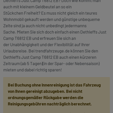
Dethleffs Just Camp T6812 EB? Doch wie kommt man
auch mit kleinem
Geldbeutel an so ein
Stückchen Freiheit? Es muss nicht gleich ein teures
Wohnmobil gekauft werden und günstige unbequeme
Zelte sind ja auch nicht unbedingt jedermanns
Sache. Mieten Sie sich doch einfach einen Dethleffs Just
Camp T6812 EB und erfreuen Sie sich an
der Unabhängigkeit und der Flexibilität auf Ihrer
Urlaubsreise. Bei trendfahrzeuge.de können Sie den
Dethleffs Just Camp T6812 EB auch einen kürzeren
Zeitraum (ab 5 Tagen)(in der Spar- oder Nebensaison)
mieten und dabei richtig sparen!
Bei Buchung ohne Innenreinigung ist das Fahrzeug
von Ihnen gereinigt abzugeben. Bei nicht
ordnungsgemäßer Rückgabe werden die
Reinigungsgebühren nachträglich berechnet.