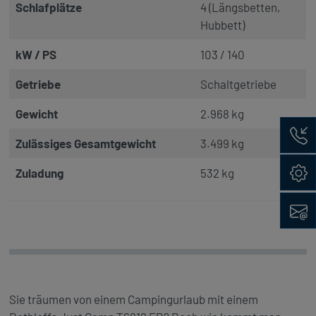
Schlafplätze
4 (Längsbetten,
Hubbett)
kW / PS
103 / 140
Getriebe
Schaltgetriebe
Gewicht
2.968 kg
Rückru
Zulässiges Gesamtgewicht
3.499 kg
Konfig
Zuladung
532 kg
Kontak
Sie träumen von einem Campingurlaub mit einem