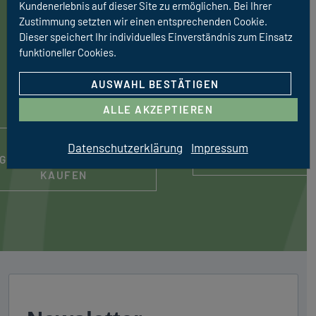
Kundenerlebnis auf dieser Site zu ermöglichen. Bei Ihrer
Zelte sind ja auch nicht unbedingt
Zustimmung setzten wir einen entsprechenden Cookie.
jedermanns Sache. Mieten Sie sich doch
Dieser speichert Ihr individuelles Einverständnis zum Einsatz
einfach Wohnmobil und erfreuen Sie sich an
funktioneller Cookies.
der Unabhängigkeit und der Flexibilität auf
AUSWAHL BESTÄTIGEN
Ihrer Urlaubsreise.
ALLE AKZEPTIEREN
NEU- ODER
MIETFAHRZEUG
Datenschutzerklärung
Impressum
GEBRAUCHTFAHRZEUG
BUCHEN
KAUFEN