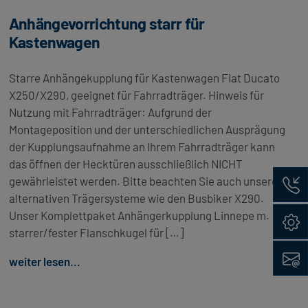
Anhängevorrichtung starr für
Kastenwagen
Starre Anhängekupplung für Kastenwagen Fiat Ducato
X250/X290, geeignet für Fahrradträger. Hinweis für
Nutzung mit Fahrradträger: Aufgrund der
Montageposition und der unterschiedlichen Ausprägung
der Kupplungsaufnahme an Ihrem Fahrradträger kann
das öffnen der Hecktüren ausschließlich NICHT
Rückru
gewährleistet werden. Bitte beachten Sie auch unsere
alternativen Trägersysteme wie den Busbiker X290.
Konfig
Unser Komplettpaket Anhängerkupplung Linnepe m.
starrer/fester Flanschkugel für […]
Kontak
weiter lesen...