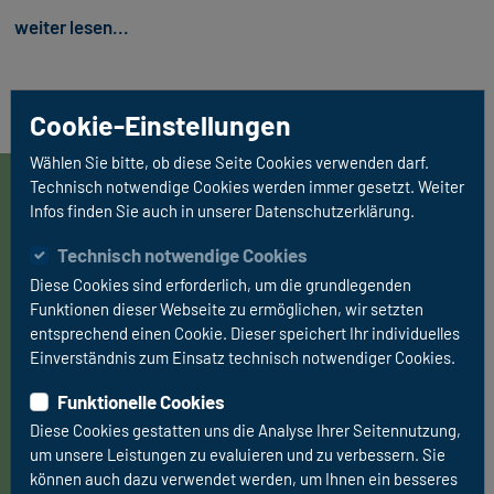
weiter lesen...
Cookie-Einstellungen
Wählen Sie bitte, ob diese Seite Cookies verwenden darf.
Technisch notwendige Cookies werden immer gesetzt. Weiter
Infos finden Sie auch in unserer Datenschutzerklärung.
Technisch notwendige Cookies
Starte dein Abenteuer!
Diese Cookies sind erforderlich, um die grundlegenden
Funktionen dieser Webseite zu ermöglichen, wir setzten
entsprechend einen Cookie. Dieser speichert Ihr individuelles
Sie träumen von einem Campingurlaub ?
Einverständnis zum Einsatz technisch notwendiger Cookies.
Doch wie kommt man auch mit kleinem
Funktionelle Cookies
Geldbeutel an so ein Stückchen Freiheit? Es
Diese Cookies gestatten uns die Analyse Ihrer Seitennutzung,
muss nicht gleich ein teures Wohnmobil
um unsere Leistungen zu evaluieren und zu verbessern. Sie
gekauft werden und günstige unbequeme
können auch dazu verwendet werden, um Ihnen ein besseres