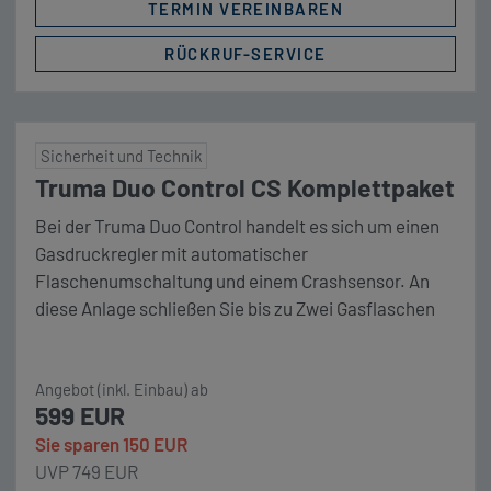
TERMIN VEREINBAREN
RÜCKRUF-SERVICE
Sicherheit und Technik
Truma Duo Control CS Komplettpaket
Bei der Truma Duo Control handelt es sich um einen
Gasdruckregler mit automatischer
Flaschenumschaltung und einem Crashsensor. An
diese Anlage schließen Sie bis zu Zwei Gasflaschen
an und ermöglichen den Betrieb der Gasanlage um
Fahrbetrieb. Unser Komplettpaket Deinstallation der
Angebot (inkl. Einbau) ab
vorhandenen Anlage Truma Duo Control CS 2
599 EUR
Hochdruckschläuche mit Schlauchbruchsicherung 2
Sie sparen 150 EUR
Gasfilter Komplettmontage Eintragung in Gasheft
UVP 749 EUR
[…]