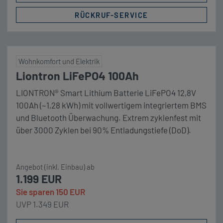
RÜCKRUF-SERVICE
Wohnkomfort und Elektrik
Liontron LiFePO4 100Ah
LIONTRON® Smart Lithium Batterie LiFePO4 12,8V
100Ah (~1,28 kWh) mit vollwertigem integriertem BMS
und Bluetooth Überwachung. Extrem zyklenfest mit
über 3000 Zyklen bei 90% Entladungstiefe (DoD).
Maße (LxBxH) 344 x 172 x 202 mm Unser
Komplettpaket LIONTRON LiFePO4 12,8V 100Ah LX
Angebot (inkl. Einbau) ab
Smart BMS mit Bluetooth Batteriepoladapter
1.199 EUR
Komplettmontage (nur Bei zugänglichem
Sie sparen 150 EUR
Batteriefach unter Fahrer-/ Beifahrersitz oder
UVP 1.349 EUR
alternative) Die […]