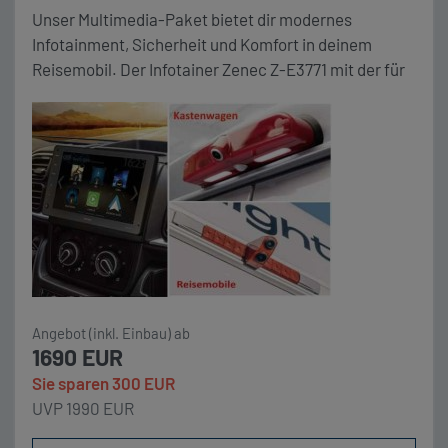
Unser Multimedia-Paket bietet dir modernes
Infotainment, Sicherheit und Komfort in deinem
Reisemobil. Der Infotainer Zenec Z-E3771 mit der für
Ihr Fahrzeug passenden Rückfahrkamera
(Kastenwagen oder Reisemobil) bietet Ihnen die
Möglichkeit sich durch Kabelverbung und Apple
CarPlay navigieren zu lassen. Die angezeigte
Rückfahrkamera, die beim einlegen des
Rückwärtsgang automatisch aktiviert wird, bietet
Übersicht bei Rangieren und […]
Angebot (inkl. Einbau) ab
1690 EUR
Sie sparen 300 EUR
UVP 1990 EUR