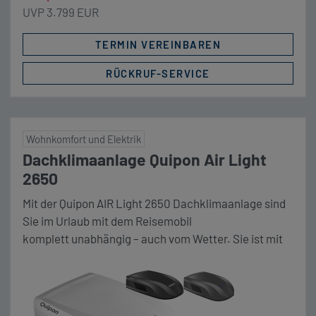
UVP 3.799 EUR
TERMIN VEREINBAREN
RÜCKRUF-SERVICE
Wohnkomfort und Elektrik
Dachklimaanlage Quipon Air Light
2650
Mit der Quipon AIR Light 2650 Dachklimaanlage sind
Sie im Urlaub mit dem Reisemobil
komplett unabhängig – auch vom Wetter. Sie ist mit
2650 W Kälteleistung und 2500 W Heizleistung sehr
kraftvoll und vertreibt somit je nach Bedarf Hitze
oder Kälte aus ihrem mobilen Zuhause. rotz nur 4,9
cm Aufbauhöhe des innen verbauten Luftverteilers