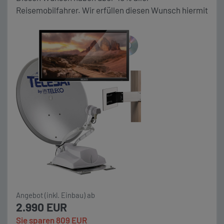
Reisemobilfahrer. Wir erfüllen diesen Wunsch hiermit
explizit für dein Wohnmobil. Die speziell für mobiles
Reisen entwickelte vollautomatische SAT Anlage
TELECO Telesat BT 65 Smart, erfüllt diese speziellen
Anforderungen. Sie richtet sich vollautomatisch aus
und verfügt über Bluetooth und eine entsprechende
Update Funktion, […]
Angebot (inkl. Einbau) ab
2.990 EUR
Sie sparen 809 EUR