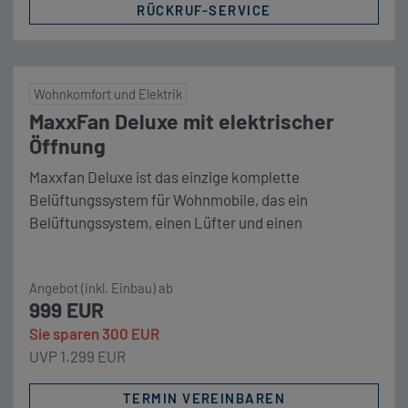
RÜCKRUF-SERVICE
Wohnkomfort und Elektrik
MaxxFan Deluxe mit elektrischer
Öffnung
Maxxfan Deluxe ist das einzige komplette
Belüftungssystem für Wohnmobile, das ein
Belüftungssystem, einen Lüfter und einen
Regenschutz in einem einzigen All-in-one-Produkt
vereint. Unser Komplettpaket MAXXAIR MaxxFan
Angebot (inkl. Einbau) ab
Deluxe mit Lüfter und Regenschutz, elektrischer
999 EUR
Öffnung (Haube wahlweise in transparent, weiß oder
Sie sparen 300 EUR
Smoke) Komplettmontage inkl. Kabelanschluss
UVP 1.299 EUR
anstelle einer vorhandenen 40×40 cm Dachluke
OPTIONAL: zusätzlicher Dachausschnitt + 200,- €
TERMIN VEREINBAREN
[…]