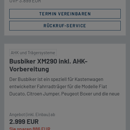
UVP 3.899 EUR
Funktion. Flachster Luftverteiler am Markt.
Dimmbare LED-Beleuchtung. Infrarot-Fernbedienug
TERMIN VEREINBAREN
mit Uhrzeit […]
RÜCKRUF-SERVICE
AHK und Trägersysteme
Busbiker XM290 inkl. AHK-
Vorbereitung
Der Busbiker ist ein speziell für Kastenwagen
entwickelter Fahrradträger für die Modelle Fiat
Ducato, Citroen Jumper, Peugeot Boxer und die neue
Generation des Opel Movano.
Angebot (inkl. Einbau) ab
2.999 EUR
Sie sparen 886 EUR