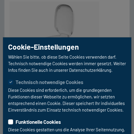
luftdichte Verschweißtechnik, Universeller
Nutzbereich (auch verschweißen von Windeln,
Hygieneartikeln und Essensresten), Keine
Einwinterung notwendig durch wasserlose Technik,
Umweltfreundlicher als Chemietoiletten und sehr
wartungsarm. Durch den Einsatz der Clesana C1 […]
Cookie-Einstellungen
Wählen Sie bitte, ob diese Seite Cookies verwenden darf.
Technisch notwendige Cookies werden immer gesetzt. Weiter
Infos finden Sie auch in unserer Datenschutzerklärung.
Technisch notwendige Cookies
Diese Cookies sind erforderlich, um die grundlegenden
Funktionen dieser Webseite zu ermöglichen, wir setzten
Angebot (inkl. Einbau) ab
entsprechend einen Cookie. Dieser speichert Ihr individuelles
2.299 EUR
Einverständnis zum Einsatz technisch notwendiger Cookies.
Sie sparen 600 EUR
Funktionelle Cookies
UVP 2.899 EUR
Diese Cookies gestatten uns die Analyse Ihrer Seitennutzung,