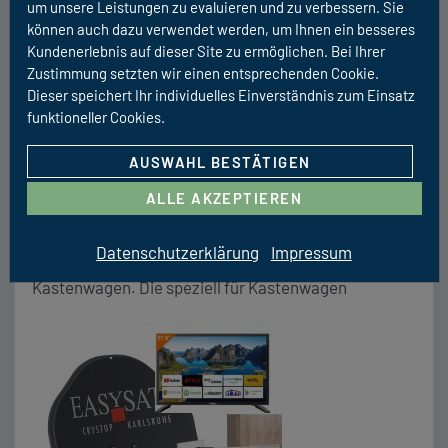
um unsere Leistungen zu evaluieren und zu verbessern. Sie
TERMIN VEREINBAREN
können auch dazu verwendet werden, um Ihnen ein besseres
Kundenerlebnis auf dieser Site zu ermöglichen. Bei Ihrer
RÜCKRUF-SERVICE
Zustimmung setzten wir einen entsprechenden Cookie.
Dieser speichert Ihr individuelles Einverständnis zum Einsatz
funktioneller Cookies.
Multimedia
AUSWAHL BESTÄTIGEN
Kastenwagen SAT-Anlage inkl. TV
ALLE AKZEPTIEREN
Unterwegs im Urlaub nicht auf SAT-TV verzichten.
Diesen Wunsch haben über 40% aller Camper. Wir
Datenschutzerklärung
Impressum
erfüllen diesen Wunsch hiermit explizit für deinen
Kastenwagen. Die speziell für Kastenwagen
entwickelte SAT Anlage EasySat von CRYSTOP, dem
renommierten deutschen Hersteller für Satanlagen,
erfüllt die speziellen Anforderungen. Sie ist speziell
für die Montage auf Dächern mit sog. Sicken
konzipiert […]