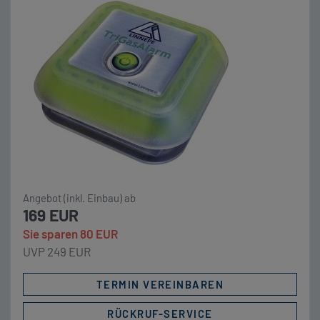
möglich (nach Aufwand) inkl. Montage Technische
Daten: 12V Anschluss Sensorik erwärmt sich im
Betrieb Preishinweis: Aufgrund der individuellen
Fahrzeugspezifikationen kann der Angebotspreis für
Ihr Fahrzeug individuell […]
Angebot (inkl. Einbau) ab
169 EUR
Sie sparen 80 EUR
UVP 249 EUR
TERMIN VEREINBAREN
RÜCKRUF-SERVICE