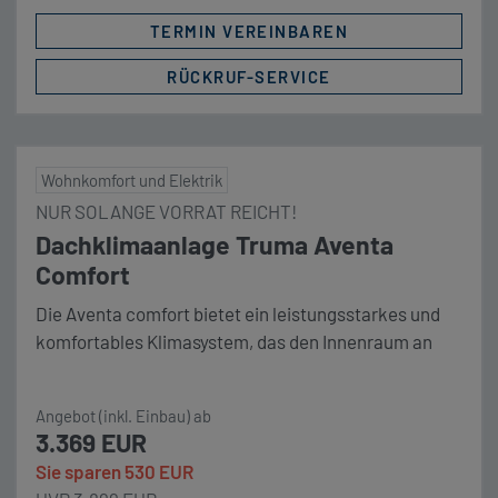
TERMIN VEREINBAREN
RÜCKRUF-SERVICE
Wohnkomfort und Elektrik
NUR SOLANGE VORRAT REICHT!
Dachklimaanlage Truma Aventa
Comfort
Die Aventa comfort bietet ein leistungsstarkes und
komfortables Klimasystem, das den Innenraum an
heißen Tagen kraftvoll kühlt und entfeuchtet. Sie
kann aber auch über die integrierte Wärmepumpe als
Angebot (inkl. Einbau) ab
energiesparende Wärmequelle verwendet werden.
3.369 EUR
Aventa comfort sorgt mit 2.400 W Kühlleistung für
Sie sparen 530 EUR
schnelle Abkühlung. Leise Kühlung durch Sleep-