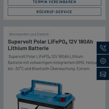
TERMIN VEREINBAREN
RÜCKRUF-SERVICE
Wohnkomfort und Elektrik
Supervolt Polar LiFePO₄ 12V 180Ah
Rückru
Lithium Batterie
Supervolt Polar LiFePO₄ 12V 180Ah Lithium
Konfig
Batterie mit vollwertigem integriertem BMS, Heizung
bis -30°C und Bluetooth Überwachung. Extrem
Kontak
zyklenfest mit über 3000 Zyklen bei 90%
Entladungstiefe (DoD). Maße (LxBxH) 353 x 175 x 190
mm Unser Komplettpaket Die Vorteile im Überblick:
❄️ Polar-Vorteil: Sicheres Laden bis −30 °C dank
integrierter Heizung.💪 Konstante Power: 160 A
Dauerstrom und 250 A Peak – genug für