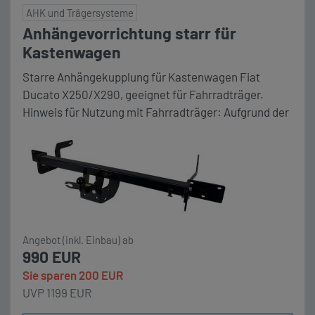
AHK und Trägersysteme
Anhängevorrichtung starr für
Kastenwagen
Starre Anhängekupplung für Kastenwagen Fiat
Ducato X250/X290, geeignet für Fahrradträger.
Hinweis für Nutzung mit Fahrradträger: Aufgrund der
Montageposition und der unterschiedlichen
Ausprägung der Kupplungsaufnahme an Ihrem
Fahrradträger kann das öffnen der Hecktüren
ausschließlich NICHT gewährleistet werden. Bitte
beachten Sie auch unsere alternativen
Trägersysteme wie den Busbiker X290. Unser
Komplettpaket Anhängerkupplung Linnepe m.
Angebot (inkl. Einbau) ab
starrer/fester Flanschkugel für […]
990 EUR
Sie sparen 200 EUR
UVP 1199 EUR