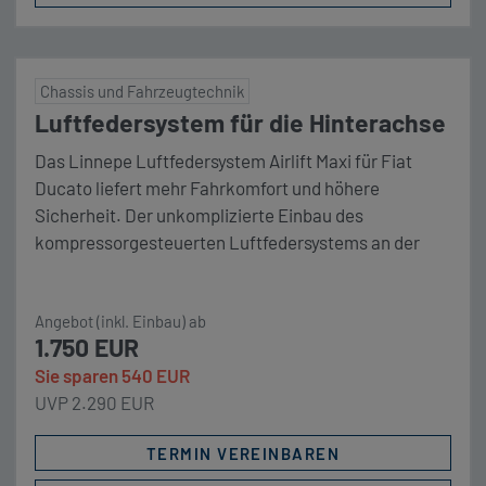
Chassis und Fahrzeugtechnik
Luftfedersystem für die Hinterachse
Das Linnepe Luftfedersystem Airlift Maxi für Fiat
Ducato liefert mehr Fahrkomfort und höhere
Sicherheit. Der unkomplizierte Einbau des
kompressorgesteuerten Luftfedersystems an der
Hinterachse erfolgt unter Beibehaltung der
vorhandenen Blattfedern. Fahrverhalten und
Angebot (inkl. Einbau) ab
Bodenfreiheit können über Bedienteil einfach vom
1.750 EUR
Fahrersitz aus beeinflusst werden. Mit
Sie sparen 540 EUR
Fahrerhausbedienteil. Unser Komplettpaket Linnepe
UVP 2.290 EUR
Luftfedersystem 8 Zoll 2-Kreis System für die
Hinterachse inkl. […]
TERMIN VEREINBAREN