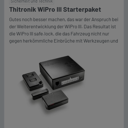
Sicherheit und Technik
Thitronik WiPro III Starterpaket
Gutes noch besser machen, das war der Anspruch bei
der Weiterentwicklung der WiPro III. Das Resultat ist
die WiPro III safe.lock, die das Fahrzeug nicht nur
gegen herkömmliche Einbrüche mit Werkzeugen und
damit verbundener Gewalteinwirkung schützt,
sondern auch Sicherheit gegen die immer häufiger
vorkommenden Replay Attacken bietet. Schutz
gegen Einbrüche und Gasüberfälle bzw. Gaslecks
bieten […]