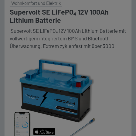
Wohnkomfort und Elektrik
Supervolt SE LiFePO₄ 12V 100Ah
Lithium Batterie
Supervolt SE LiFePO₄ 12V 100Ah Lithium Batterie mit
vollwertigem integriertem BMS und Bluetooth
Überwachung. Extrem zyklenfest mit über 3000
Zyklen bei 90% Entladungstiefe (DoD). Maße (LxBxH)
353 x 175 x 190 mm Unser Komplettpaket Die Vorteile
im Überblick: 💪 Konstante Power: 160 A
Dauerstrom (≈ 2 kW) und 250 A Spitzenstrom – ideal
für Wechselrichter, Kaffeemaschinen und andere
starke Verbraucher. Preishinweis: Aufgrund der […]