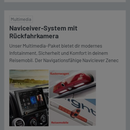
Multimedia
Naviceiver-System mit
Rückfahrkamera
Unser Multimedia-Paket bietet dir modernes
Infotainment, Sicherheit und Komfort in deinem
Reisemobil. Der Navigationsfähige Naviciever Zenec
Z-E3776 mit der für Ihr Fahrzeug passenden
Rückfahrkamera (Kastenwagen oder Reisemobil)
bietet Ihnen optionale Navigation (Navikarte
erforderlich) oder verbindet sich Kabellos mit Ihrem
Apple CarPlay. Die angezeigte Rückfahrkamera, die
beim einlegen des Rückwärtsgang automatisch
aktiviert wird, bietet Übersicht bei […]