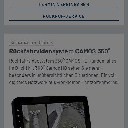
TERMIN VEREINBAREN
RÜCKRUF-SERVICE
Sicherheit und Technik
Rückfahrvideosystem CAMOS 360°
Rückfahrvideosystem 360° CAMOS HD Rundum alles
im Blick! Mit 360° Camos HD sehen Sie mehr –
besonders in unübersichtlichen Situationen. Ein voll
digitales Netzwerk aus vier kleinen Echtzeitkameras,
jeweils mit einem Blickwinkel von 190°, ermöglicht
Ihnen den perfekten Rundumblick. Zum Beispiel beim
Einparken: Dank der fotorealistischen Sicht aus der
Vogelperspektive haben Sie selbst
Straßenmarkierungen und […]