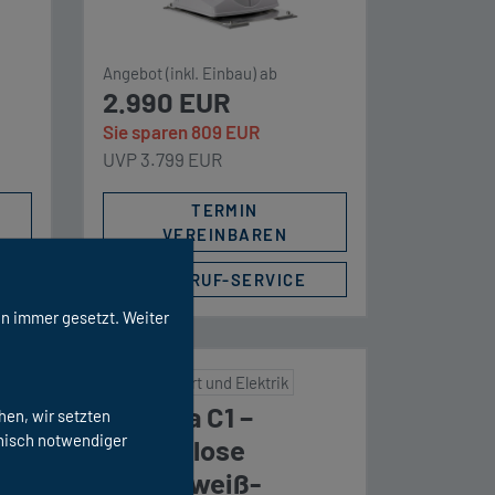
aus und verfügt über
 für
Bluetooth und eine
entsprechende Update
Angebot (inkl. Einbau) ab
2.990 EUR
ere
Funktion, […]
Sie sparen 809 EUR
r
UVP 3.799 EUR
TERMIN
VEREINBAREN
RÜCKRUF-SERVICE
n immer gesetzt. Weiter
Wohnkomfort und Elektrik
em
Clesana C1 –
hen, wir setzten
hnisch notwendiger
wasserlose
Verschweiß-