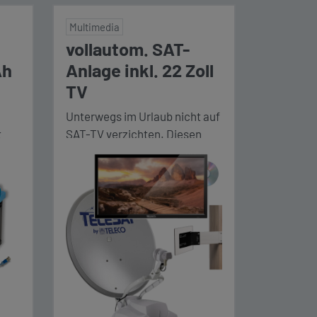
Multimedia
vollautom. SAT-
Ah
Anlage inkl. 22 Zoll
TV
Unterwegs im Urlaub nicht auf
t
SAT-TV verzichten. Diesen
Wunsch haben über 40% aller
Reisemobilfahrer. Wir erfüllen
diesen Wunsch hiermit explizit
für dein Wohnmobil. Die
speziell für mobiles Reisen
ße
entwickelte vollautomatische
m
SAT Anlage TELECO Telesat
BT 65 Smart, erfüllt diese
speziellen Anforderungen. Sie
A
richtet sich vollautomatisch