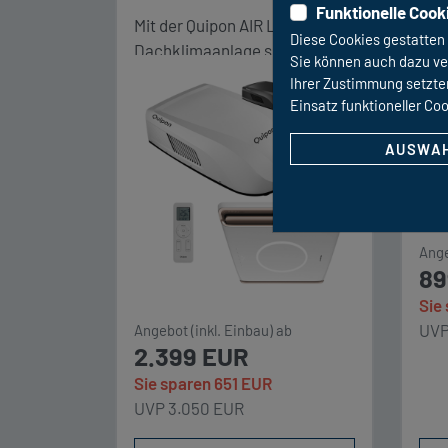
Funktionelle Cook
Cam
Mit der Quipon AIR Light 2650
Diese Cookies gestatten 
alle
Dachklimaanlage sind Sie im
Sie können auch dazu ve
sind
Urlaub mit dem Reisemobil
Ihrer Zustimmung setzten
Sys
komplett unabhängig – auch
Einsatz funktioneller Coo
Oyst
vom Wetter. Sie ist mit 2650
Bed
W Kälteleistung und 2500 W
AUSWAH
ent
Heizleistung sehr kraftvoll und
Nut
vertreibt somit je nach Bedarf
best
Hitze oder Kälte aus ihrem
Fah
mobilen Zuhause. rotz nur 4,9
Ange
ein
89
cm Aufbauhöhe des innen
Ver
verbauten Luftverteilers
Sie
Die
besitzt die Quipon AIR Light
UVP
Angebot (inkl. Einbau) ab
inn
[…]
2.399 EUR
Sie sparen 651 EUR
UVP 3.050 EUR