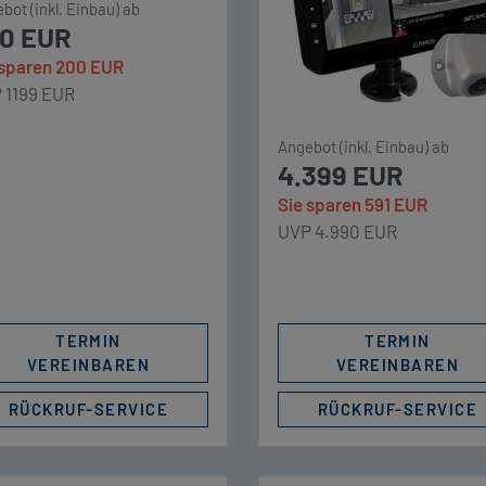
bot (inkl. Einbau) ab
einem Blickwinkel von 190°
prägung der
0 EUR
ermöglicht Ihnen den
plungsaufnahme an Ihrem
perfekten Rundumblick. 
 sparen 200 EUR
rradträger kann das öffnen
Beispiel beim Einparken: 
 1199 EUR
 Hecktüren ausschließlich
der fotorealistischen Sicht
HT gewährleistet werden.
der Vogelperspektive hab
Angebot (inkl. Einbau) ab
te beachten Sie auch
4.399 EUR
Sie selbst
ere alternativen
Straßenmarkierungen und
Sie sparen 591 EUR
gersysteme wie den
UVP 4.990 EUR
biker X290. Unser
plettpaket
ängerkupplung Linnepe m.
rrer/fester Flanschkugel
TERMIN
TERMIN
[…]
VEREINBAREN
VEREINBAREN
RÜCKRUF-SERVICE
RÜCKRUF-SERVICE