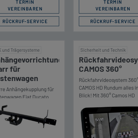
aktiviert wird, bietet Übers
TERMIN
TERMIN
bei […]
VEREINBAREN
VEREINBAREN
RÜCKRUF-SERVICE
RÜCKRUF-SERVICE
 und Trägersysteme
Sicherheit und Technik
hängevorrichtung
Rückfahrvideos
arr für
CAMOS 360°
stenwagen
Rückfahrvideosystem 360
CAMOS HD Rundum alles i
rre Anhängekupplung für
Blick! Mit 360° Camos HD
tenwagen Fiat Ducato
sehen Sie mehr – besonder
0/X290, geeignet für
unübersichtlichen
radträger. Hinweis für
Situationen. Ein voll digita
zung mit Fahrradträger:
Netzwerk aus vier kleinen
grund der Montageposition
Echtzeitkameras, jeweils 
 der unterschiedlichen