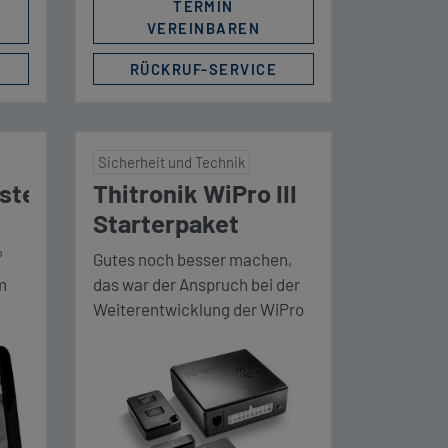
icht
wartungsarm. Durch den
TERMIN
VEREINBAREN
Einsatz der Clesana C1 […]
RÜCKRUF-SERVICE
Sicherheit und Technik
ystem
Thitronik WiPro III
Starterpaket
°
Gutes noch besser machen,
m
das war der Anspruch bei der
Weiterentwicklung der WiPro
s in
III. Das Resultat ist die WiPro III
safe.lock, die das Fahrzeug
les
nicht nur gegen herkömmliche
Einbrüche mit Werkzeugen
mit
und damit verbundener