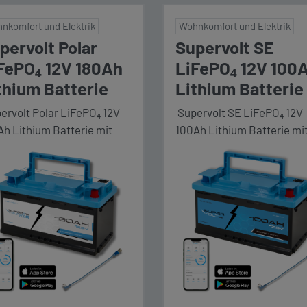
nkomfort und Elektrik
Wohnkomfort und Elektrik
pervolt Polar
Supervolt SE
FePO₄ 12V 180Ah
LiFePO₄ 12V 100
thium Batterie
Lithium Batterie
ervolt Polar LiFePO₄ 12V
Supervolt SE LiFePO₄ 12V
Ah Lithium Batterie mit
100Ah Lithium Batterie mi
lwertigem integriertem
vollwertigem integriertem
, Heizung bis -30°C und
BMS und Bluetooth
etooth Überwachung.
Überwachung. Extrem
rem zyklenfest mit über
zyklenfest mit über 3000
0 Zyklen bei 90%
Zyklen bei 90%
ladungstiefe (DoD). Maße
Entladungstiefe (DoD). Ma
BxH) 353 x 175 x 190 mm
(LxBxH) 353 x 175 x 190 m
er Komplettpaket Die
Unser Komplettpaket Die
eile im Überblick:
Vorteile im Überblick:
Polar-
💪 Konstante Power: 160 