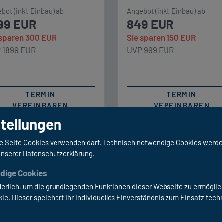
eil: Sicheres Laden bis
Dauerstrom (≈ 2 kW) und
bot (inkl. Einbau) ab
Angebot (inkl. Einbau) ab
°C dank integrierter
250 A Spitzenstrom – ideal
99 EUR
849 EUR
zung.💪 Konstante
Wechselrichter,
 sparen 300 EUR
Sie sparen 150 EUR
er: 160 A
Kaffeemaschinen und and
 1899 EUR
UVP 999 EUR
erstrom und 250 A Peak –
starke Verbraucher.
ug für Wechselrichter,
Preishinweis: Aufgrund de
feemaschinen,
[…]
TERMIN
TERMIN
maanlagen.
VEREINBAREN
VEREINBAREN
ishinweis: Aufgrund der
tellungen
RÜCKRUF-SERVICE
RÜCKRUF-SERVICE
ese Seite Cookies verwenden darf. Technisch notwendige Cookies werde
 unserer Datenschutzerklärung.
timedia
Multimedia
dige Cookies
E Dachantenne
Naviceiver-Syst
derlich, um die grundlegenden Funktionen dieser Webseite zu ermöglic
e. Dieser speichert Ihr individuelles Einverständnis zum Einsatz tec
ster Easy Net 45
mit
Rückfahrkamera
 die Bedürfnisse des