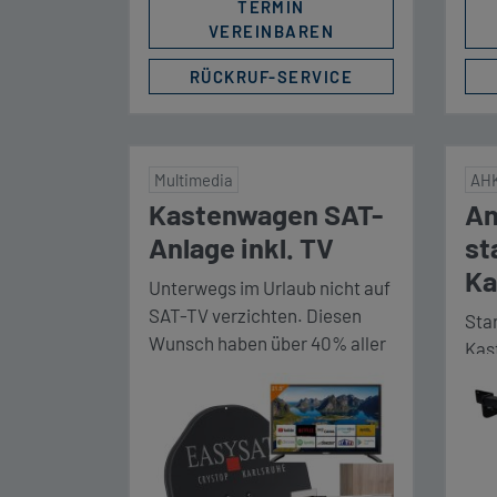
TERMIN
VEREINBAREN
RÜCKRUF-SERVICE
Multimedia
AHK
Kastenwagen SAT-
An
Anlage inkl. TV
st
Ka
Unterwegs im Urlaub nicht auf
SAT-TV verzichten. Diesen
Sta
Wunsch haben über 40% aller
Kas
Camper. Wir erfüllen diesen
X25
Wunsch hiermit explizit für
Fahr
deinen Kastenwagen. Die
Nut
speziell für Kastenwagen
Auf
entwickelte SAT Anlage
und