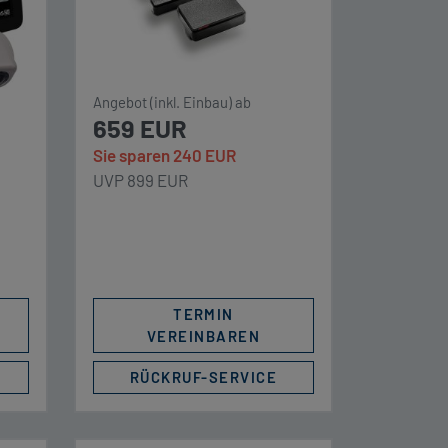
,
Gewalteinwirkung schützt,
sondern auch Sicherheit
Zum
gegen die immer häufiger
Dank
vorkommenden Replay
Angebot (inkl. Einbau) ab
 aus
Attacken bietet. Schutz gegen
659 EUR
en
Einbrüche und Gasüberfälle
Sie sparen 240 EUR
bzw. Gaslecks bieten […]
UVP 899 EUR
 […]
TERMIN
VEREINBAREN
RÜCKRUF-SERVICE