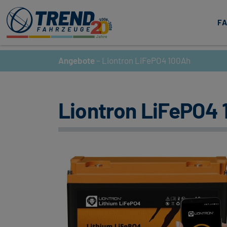
Trend Fahrzeuge
F
Angebote
–
Liontron LiFePO4 100Ah
Liontron LiFePO4