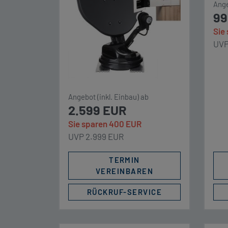
Ange
EasySat von CRYSTOP, dem
Aus
99
renommierten deutschen
Kup
Hersteller für Satanlagen,
Sie
Fah
erfüllt die speziellen
UVP
der
Anforderungen. Sie ist speziell
NIC
für die Montage auf Dächern
Bit
mit sog. Sicken konzipiert […]
uns
Trä
Angebot (inkl. Einbau) ab
2.599 EUR
Bus
Kom
Sie sparen 400 EUR
Anh
UVP 2.999 EUR
sta
TERMIN
für 
VEREINBAREN
RÜCKRUF-SERVICE