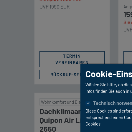
Die angezeigte
Vort
UVP 1990 EUR
Ange
Rückfahrkamera, die beim
−30 
15
einlegen des Rückwärtsgang
Hei
Sie
automatisch aktiviert wird,
Pow
UVP
bietet Übersicht bei Rangieren
Dau
und […]
gen
Kaf
TERMIN
Kli
VEREINBAREN
Pre
[…]
Cookie-Eins
RÜCKRUF-SERVICE
Wählen Sie bitte, ob di
Infos finden Sie auch in
Wohnkomfort und Elektrik
Mul
Technisch notwen
Dachklimaanlage
LT
Diese Cookies sind erfor
entsprechend einen Cooki
Quipon Air Light
Oy
Cookies.
2650
Auf