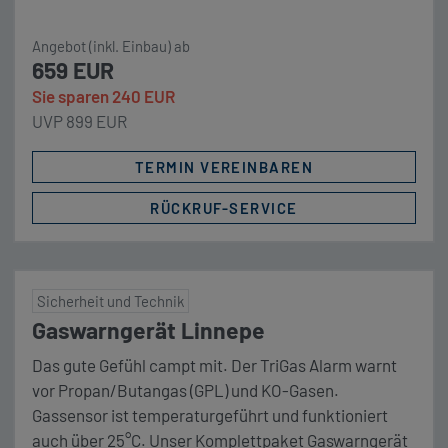
sondern auch Sicherheit gegen die immer häufiger
Angebot (inkl. Einbau) ab
vorkommenden Replay Attacken bietet. Schutz
659 EUR
gegen Einbrüche und Gasüberfälle bzw. Gaslecks
Sie sparen 240 EUR
bieten […]
UVP 899 EUR
TERMIN VEREINBAREN
RÜCKRUF-SERVICE
Sicherheit und Technik
Gaswarngerät Linnepe
Das gute Gefühl campt mit. Der TriGas Alarm warnt
vor Propan/Butangas (GPL) und KO-Gasen.
Gassensor ist temperaturgeführt und funktioniert
auch über 25°C. Unser Komplettpaket Gaswarngerät