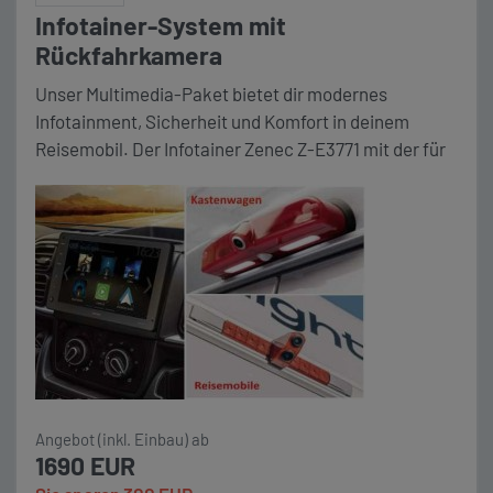
Infotainer-System mit
Rückfahrkamera
Unser Multimedia-Paket bietet dir modernes
Infotainment, Sicherheit und Komfort in deinem
Reisemobil. Der Infotainer Zenec Z-E3771 mit der für
Ihr Fahrzeug passenden Rückfahrkamera
(Kastenwagen oder Reisemobil) bietet Ihnen die
Möglichkeit sich durch Kabelverbung und Apple
CarPlay navigieren zu lassen. Die angezeigte
Rückfahrkamera, die beim einlegen des
Rückwärtsgang automatisch aktiviert wird, bietet
Übersicht bei Rangieren und […]
Angebot (inkl. Einbau) ab
1690 EUR