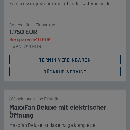
kompressorgesteuerten Luftfedersystems an der
Hinterachse erfolgt unter Beibehaltung der
vorhandenen Blattfedern. Fahrverhalten und
Angebot (inkl. Einbau) ab
Bodenfreiheit können über Bedienteil einfach vom
1.750 EUR
Fahrersitz aus beeinflusst werden. Mit
Sie sparen 540 EUR
Fahrerhausbedienteil. Unser Komplettpaket Linnepe
UVP 2.290 EUR
Luftfedersystem 8 Zoll 2-Kreis System für die
Hinterachse inkl. […]
TERMIN VEREINBAREN
RÜCKRUF-SERVICE
Wohnkomfort und Elektrik
MaxxFan Deluxe mit elektrischer
Öffnung
Maxxfan Deluxe ist das einzige komplette