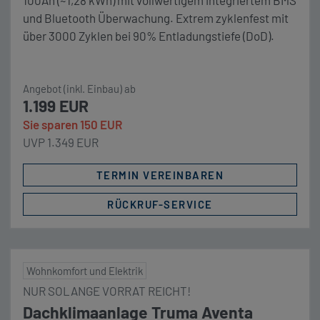
und Bluetooth Überwachung. Extrem zyklenfest mit
über 3000 Zyklen bei 90% Entladungstiefe (DoD).
Maße (LxBxH) 344 x 172 x 202 mm Unser
Komplettpaket LIONTRON LiFePO4 12,8V 100Ah LX
Angebot (inkl. Einbau) ab
Smart BMS mit Bluetooth Batteriepoladapter
1.199 EUR
Komplettmontage (nur Bei zugänglichem
Sie sparen 150 EUR
Batteriefach unter Fahrer-/ Beifahrersitz oder
UVP 1.349 EUR
alternative) Die […]
TERMIN VEREINBAREN
RÜCKRUF-SERVICE
Wohnkomfort und Elektrik
NUR SOLANGE VORRAT REICHT!
Dachklimaanlage Truma Aventa