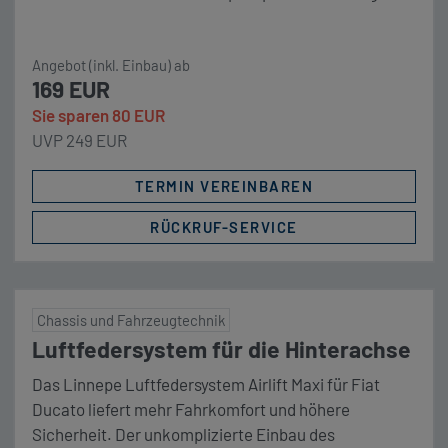
Linnepe TriGas Alarm Optional: Zusatzsensor
möglich (nach Aufwand) inkl. Montage Technische
Angebot (inkl. Einbau) ab
Daten: 12V Anschluss Sensorik erwärmt sich im
169 EUR
Betrieb Preishinweis: Aufgrund der individuellen
Sie sparen 80 EUR
Fahrzeugspezifikationen kann der Angebotspreis für
UVP 249 EUR
Ihr Fahrzeug individuell […]
TERMIN VEREINBAREN
RÜCKRUF-SERVICE
Chassis und Fahrzeugtechnik
Luftfedersystem für die Hinterachse
Das Linnepe Luftfedersystem Airlift Maxi für Fiat
Ducato liefert mehr Fahrkomfort und höhere
Sicherheit. Der unkomplizierte Einbau des