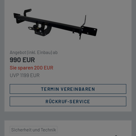
Montageposition und der unterschiedlichen
Ausprägung der Kupplungsaufnahme an Ihrem
Fahrradträger kann das öffnen der Hecktüren
ausschließlich NICHT gewährleistet werden. Bitte
beachten Sie auch unsere alternativen
Trägersysteme wie den Busbiker X290. Unser
Komplettpaket Anhängerkupplung Linnepe m.
Angebot (inkl. Einbau) ab
starrer/fester Flanschkugel für […]
990 EUR
Sie sparen 200 EUR
UVP 1199 EUR
TERMIN VEREINBAREN
RÜCKRUF-SERVICE
Sicherheit und Technik