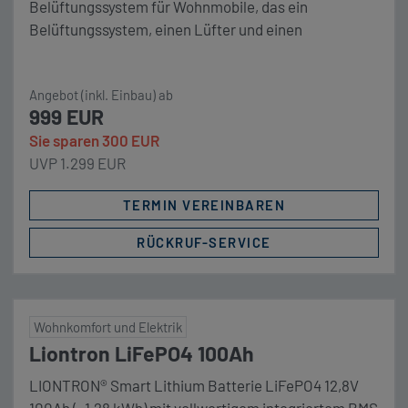
Belüftungssystem für Wohnmobile, das ein
Belüftungssystem, einen Lüfter und einen
Regenschutz in einem einzigen All-in-one-Produkt
vereint. Unser Komplettpaket MAXXAIR MaxxFan
Angebot (inkl. Einbau) ab
Deluxe mit Lüfter und Regenschutz, elektrischer
999 EUR
Öffnung (Haube wahlweise in transparent, weiß oder
Sie sparen 300 EUR
Smoke) Komplettmontage inkl. Kabelanschluss
UVP 1.299 EUR
anstelle einer vorhandenen 40×40 cm Dachluke
OPTIONAL: zusätzlicher Dachausschnitt + 200,- €
TERMIN VEREINBAREN
[…]
RÜCKRUF-SERVICE
Wohnkomfort und Elektrik
Liontron LiFePO4 100Ah
LIONTRON® Smart Lithium Batterie LiFePO4 12,8V
100Ah (~1,28 kWh) mit vollwertigem integriertem BMS