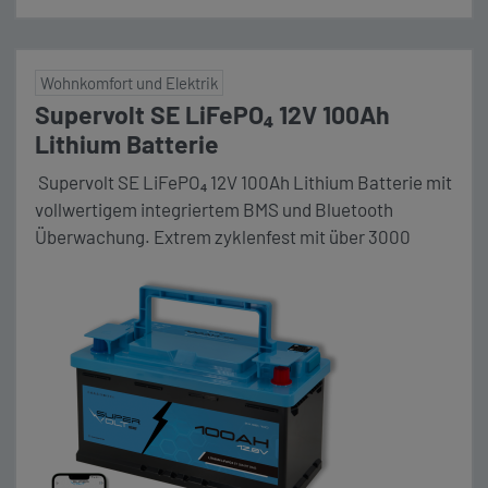
Wohnkomfort und Elektrik
Supervolt SE LiFePO₄ 12V 100Ah
Lithium Batterie
Supervolt SE LiFePO₄ 12V 100Ah Lithium Batterie mit
vollwertigem integriertem BMS und Bluetooth
Überwachung. Extrem zyklenfest mit über 3000
Zyklen bei 90% Entladungstiefe (DoD). Maße (LxBxH)
353 x 175 x 190 mm Unser Komplettpaket Die Vorteile
im Überblick: 💪 Konstante Power: 160 A
Dauerstrom (≈ 2 kW) und 250 A Spitzenstrom – ideal
für Wechselrichter, Kaffeemaschinen und andere
starke Verbraucher. Preishinweis: Aufgrund der […]