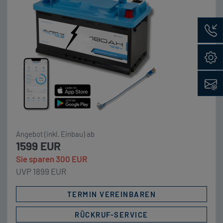
integrierter Heizung.💪 Konstante Power: 160 A
Rückru
Dauerstrom und 250 A Peak – genug für
Wechselrichter, Kaffeemaschinen, Klimaanlagen.
Preishinweis: Aufgrund der […]
Konfig
Kontak
Angebot (inkl. Einbau) ab
1599 EUR
Sie sparen 300 EUR
UVP 1899 EUR
TERMIN VEREINBAREN
RÜCKRUF-SERVICE