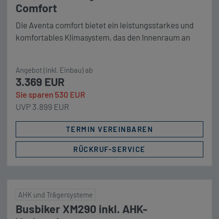
Comfort
Die Aventa comfort bietet ein leistungsstarkes und
komfortables Klimasystem, das den Innenraum an
heißen Tagen kraftvoll kühlt und entfeuchtet. Sie
kann aber auch über die integrierte Wärmepumpe als
Angebot (inkl. Einbau) ab
energiesparende Wärmequelle verwendet werden.
3.369 EUR
Aventa comfort sorgt mit 2.400 W Kühlleistung für
Sie sparen 530 EUR
schnelle Abkühlung. Leise Kühlung durch Sleep-
UVP 3.899 EUR
Funktion. Flachster Luftverteiler am Markt.
Dimmbare LED-Beleuchtung. Infrarot-Fernbedienug
TERMIN VEREINBAREN
mit Uhrzeit […]
RÜCKRUF-SERVICE
AHK und Trägersysteme
Busbiker XM290 inkl. AHK-