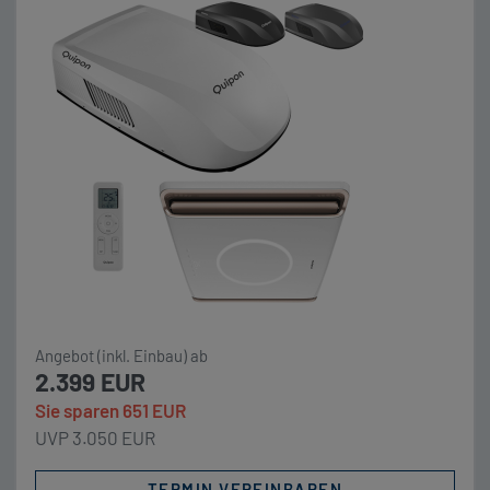
kraftvoll und vertreibt somit je nach Bedarf Hitze
oder Kälte aus ihrem mobilen Zuhause. rotz nur 4,9
cm Aufbauhöhe des innen verbauten Luftverteilers
besitzt die Quipon AIR Light […]
Angebot (inkl. Einbau) ab
2.399 EUR
Sie sparen 651 EUR
UVP 3.050 EUR
TERMIN VEREINBAREN