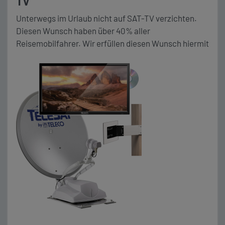
TV
Unterwegs im Urlaub nicht auf SAT-TV verzichten.
Diesen Wunsch haben über 40% aller
Reisemobilfahrer. Wir erfüllen diesen Wunsch hiermit
explizit für dein Wohnmobil. Die speziell für mobiles
Reisen entwickelte vollautomatische SAT Anlage
TELECO Telesat BT 65 Smart, erfüllt diese speziellen
Anforderungen. Sie richtet sich vollautomatisch aus
und verfügt über Bluetooth und eine entsprechende
Update Funktion, […]