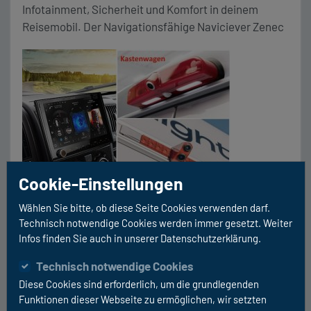
Infotainment, Sicherheit und Komfort in deinem
Reisemobil. Der Navigationsfähige Naviciever Zenec
Z-E3776 mit der für Ihr Fahrzeug passenden
Rückfahrkamera (Kastenwagen oder Reisemobil)
bietet Ihnen optionale Navigation (Navikarte
erforderlich) oder verbindet sich Kabellos mit Ihrem
Apple CarPlay. Die angezeigte Rückfahrkamera, die
beim einlegen des Rückwärtsgang automatisch
aktiviert wird, bietet Übersicht bei […]
Cookie-Einstellungen
Wählen Sie bitte, ob diese Seite Cookies verwenden darf.
Angebot (inkl. Einbau) ab
Technisch notwendige Cookies werden immer gesetzt. Weiter
1.990 EUR
Infos finden Sie auch in unserer Datenschutzerklärung.
Sie sparen 500 EUR
UVP 2490 EUR
Technisch notwendige Cookies
Diese Cookies sind erforderlich, um die grundlegenden
TERMIN VEREINBAREN
Funktionen dieser Webseite zu ermöglichen, wir setzten