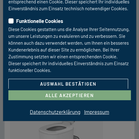
entsprechend einen Cookie. Dieser speichert Ihr individuelles
RÜCKRUF-SERVICE
Einverständnis zum Einsatz technisch notwendiger Cookies.
Funktionelle Cookies
Diese Cookies gestatten uns die Analyse Ihrer Seitennutzung,
Wohnkomfort und Elektrik
um unsere Leistungen zu evaluieren und zu verbessern. Sie
Clesana C1 – wasserlose Verschweiß-
können auch dazu verwendet werden, um Ihnen ein besseres
Kundenerlebnis auf dieser Site zu ermöglichen. Bei Ihrer
Toilette
Zustimmung setzten wir einen entsprechenden Cookie.
Die innovative Verschweiß-Toilette von Clesana
Dieser speichert Ihr individuelles Einverständnis zum Einsatz
bietet unglaubliche Vorteile in der Nutzung ihres
funktioneller Cookies.
Sanitärbereichs in Ihrem Reisemobile. Die Vorteile
AUSWAHL BESTÄTIGEN
liegen auf der Hand: Frei von Gerüchen durch
luftdichte Verschweißtechnik, Universeller
ALLE AKZEPTIEREN
Nutzbereich (auch verschweißen von Windeln,
Hygieneartikeln und Essensresten), Keine
Datenschutzerklärung
Impressum
Einwinterung notwendig durch wasserlose Technik,
Umweltfreundlicher als Chemietoiletten und sehr
wartungsarm. Durch den Einsatz der Clesana C1 […]