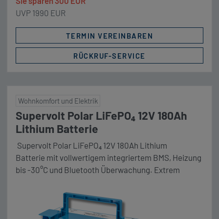
Sie sparen 300 EUR
UVP 1990 EUR
TERMIN VEREINBAREN
RÜCKRUF-SERVICE
Wohnkomfort und Elektrik
Supervolt Polar LiFePO₄ 12V 180Ah
Lithium Batterie
Supervolt Polar LiFePO₄ 12V 180Ah Lithium
Batterie mit vollwertigem integriertem BMS, Heizung
bis -30°C und Bluetooth Überwachung. Extrem
zyklenfest mit über 3000 Zyklen bei 90%
Entladungstiefe (DoD). Maße (LxBxH) 353 x 175 x 190
mm Unser Komplettpaket Die Vorteile im Überblick:
❄️ Polar-Vorteil: Sicheres Laden bis −30 °C dank